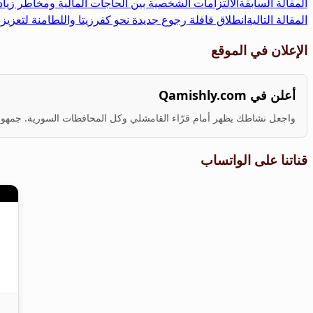
المقالة السابقة
الالتزامات الشخصية بين الحاجات المالية ومخاطر زياد
المقالة التالية
انطلاق قافلة رجوع جديدة نحو كفرزيتا واللطامنة لتعزيز
الإعلان في الموقع
أعلن في Qamishly.com
واجعل نشاطك يظهر أمام قرّاء القامشلي وكل المحافظات السورية. جمهور ف
قناتنا على الواتساب