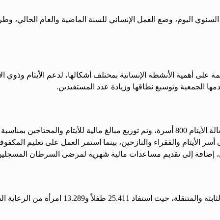
لسنوي اليوم، وضع العمل الإنساني للسنة الماضية والعام الحالي، وطرق
على أهمية الأنشطة الإنسانية بمختلف أشكالها، لدعم الأيتام وذوي الا
ها الجمعية وتوسيع نطاقها وزيادة عدد المستفيدين.
 الخير، وتوزيع 2800 سلة غذائية جافة على أسر الأيتام والفقراء والنازحين، بينما استمر ال
تقديم مساعدات مالية شهرية لمرضى السرطان المسجلين لدى الجمعية بعدد 550 مريض