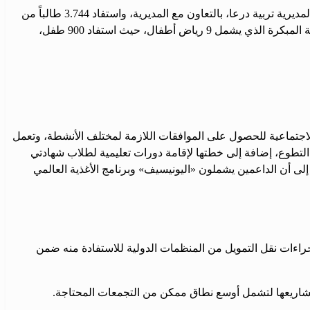
في المجال التعليمي، ناقش الاجتماع برنامج تعويض الفاقد وتقوية الطلاب من الصف الأول حتى التاسع الأساسي في 13 مركزاً بمدارس تابعة لمديرية تربية درعا، بالتعاون مع المديرية، واستفاد 3.744 طالباً من
البرنامج، كما استفاد 3.267 طالباً من برنامج الامتحان الوطني لمساعدة الطلاب الذين فقدوا فرص التعليم الرسمي، إضافة إلى برنامج الطفولة المبكرة الذي يشمل 9 رياض أطفال، حيث استفاد 900 طفل،
اجتماعية للحصول على الموافقات اللازمة لمختلف الأنشطة، وتعمل
 التطوع، إضافة إلى خطتها لإقامة دورات تعليمية لطلاب شهادتي
إلى أن الداعمين يشملون «اليونيسيف» وبرنامج الأغذية العالمي
جراءات نقل التمويل من المنظمات الدولية للاستفادة منه ضمن
مشاريعها لتشمل أوسع نطاق ممكن من التجمعات المحتاجة.