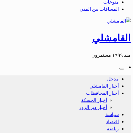
منوعات
المسافات بين المدن
القامشلي
منذ ١٩٩٩ مستمرون
مدخل
أخبار القامشلي
أخبار المحافظات
أخبار الحسكة
أحبار دير الزور
سياسة
اقتصاد
رياضة