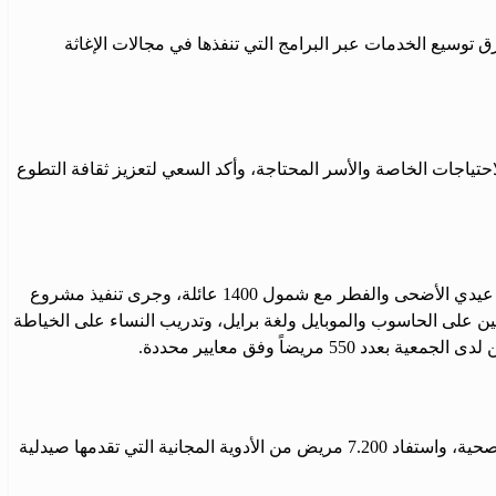
 توسيع الخدمات عبر البرامج التي تنفذها في مجالات الإغاثة
حتياجات الخاصة والأسر المحتاجة، وأكد السعي لتعزيز ثقافة التطوع
استعرض الاجتماع نشاطات العام الماضي 2025، حيث ضم مشروع كفالة الأيتام 800 أسرة، وتم توزيع مبالغ مالية للأيتام والمحتاجين بمناسبة عيدي الأضحى والفطر مع شمول 1400 عائلة، وجرى تنفيذ مشروع
عمل على تعليم المكفوفين على الحاسوب والموبايل ولغة برايل، وتدريب النساء على الخياطة
اً وفق معايير محددة.
تطرق الاجتماع إلى الجهود المبذولة في القطاع الصحي عبر العيادات الثابتة والمتنقلة، حيث استفاد 25.411 طفلاً و13.289 امرأة من الرعاية الصحية، واستفاد 7.200 مريض من الأدوية المجانية التي تقدمها صيدلية