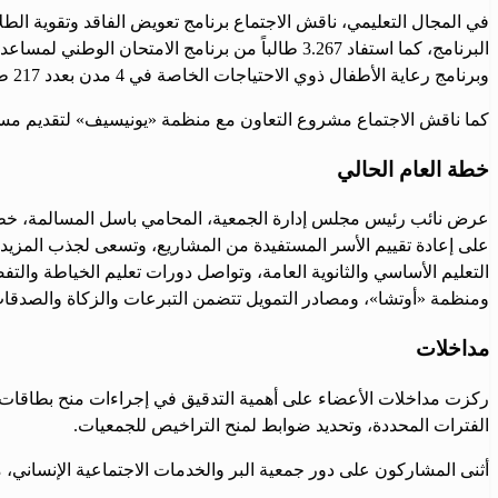
وبرنامج رعاية الأطفال ذوي الاحتياجات الخاصة في 4 مدن بعدد 217 طفلاً، وبرنامج محو الأمية الذي يستهدف 615 طالباً.
كما ناقش الاجتماع مشروع التعاون مع منظمة «يونيسيف» لتقديم مساع
خطة العام الحالي
عرض نائب رئيس مجلس إدارة الجمعية، المحامي باسل المسالمة، خطة 
على إعادة تقييم الأسر المستفيدة من المشاريع، وتسعى لجذب المزيد من
التعليم الأساسي والثانوية العامة، وتواصل دورات تعليم الخياطة وال
ومنظمة «أوتشا»، ومصادر التمويل تتضمن التبرعات والزكاة والصدقات و
مداخلات
ركزت مداخلات الأعضاء على أهمية التدقيق في إجراءات منح بطاقات ال
الفترات المحددة، وتحديد ضوابط لمنح التراخيص للجمعيات.
أثنى المشاركون على دور جمعية البر والخدمات الاجتماعية الإنساني