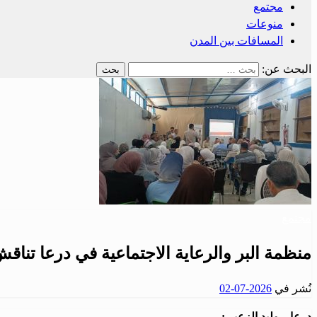
مجتمع
منوعات
المسافات بين المدن
البحث عن:
مجتمع
منظمة البر والرعاية الاجتماعية في درعا تناق
نُشر في
2026-07-02
درعا – وليد الزعبي: