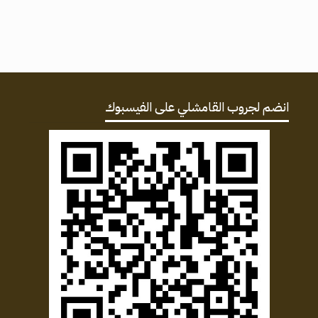
انضم لجروب القامشلي على الفيسبوك