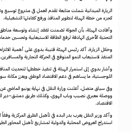
الزيارة الميدانية شملت متابعة تقدم العمل في مشروع توسيع وتط
كجزء من خطة الهيئة لتطوير المنافذ ورفع كفاءتها التشغيلية.
وأفادت الهيئة، بأن الجولة تضمنت تفقد إنشاء وتوسعة مناطق 
التحتية الأخرى الهادفة لرفع الطاقة الاستيعابية وتحسين خدم
وخلال الزيارة، أكد رئيس الهيئة قتيبة بدوي على أهمية الالتزا
المنفذ لاستيعاب النمو المتوقع في الحركة التجارية والمسافرين.
وأشار بدوي إلى استمرار الهيئة في تنفيذ خططها لتحديث المنافذ، 
اللوجستية، ما يساهم في دعم الاقتصاد الوطني ويعزز مكانة سور
وفي سياق متصل، أعلنت وزارة النقل في نهاية يونيو الماضي
ووصلة معبري نصيب وباب الهوى، وكذلك طريق دمشق–دير الزور، 
الاقتصاد.
وأكد وزير النقل يعرب بدر البدء في تأهيل الطرق المركزية وفقا
استدراج العروض المحلية والدولية لمشاريع تأهيل المحاور الطر