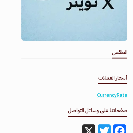
الطقس
طقس القامشلي
أسعار العملات
CurrencyRate
صفحاتنا على وسائل التواصل
X
Twitter
Facebook