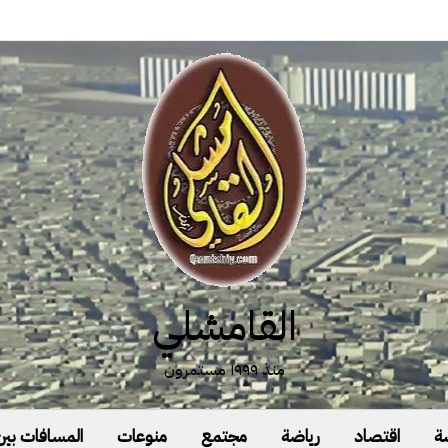
القامشلي
منذ ١٩٩٩ مستمرون
ة
اقتصاد
رياضة
مجتمع
منوعات
المسافات بين