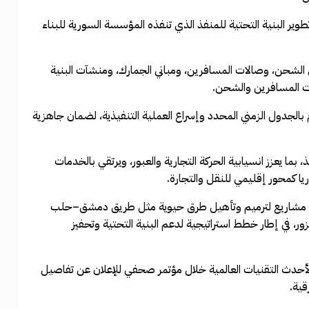
وير البنية التحتية للمنفذ الذي تنفذه المؤسسة السورية للبناء
الشحن، وصالات المسافرين، ومباني الجمارك، ومنشآت البنية
ات المسافرين والشحن.
م بالجدول الزمني المحدد وإسراع العملية التنفيذية، لضمان جاهزية
بما يعزز انسيابية الحركة التجارية والعبور، ويرتقي بالخدمات
يا كمحور إقليمي للنقل والتجارة.
 عن مشاريع لترميم وتأهيل طرق حيوية مثل طريق دمشق–حلب
في إطار خطط استراتيجية لدعم البنية التحتية وتحفيز
ً لأحدث التقنيات العالمية خلال مؤتمر صحفي للإعلان عن تفاصيل
قية.