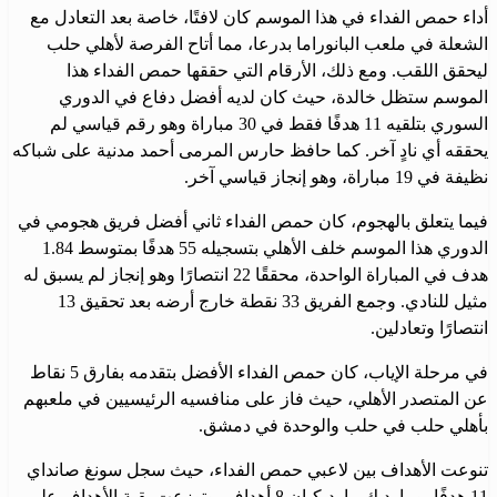
أداء حمص الفداء في هذا الموسم كان لافتًا، خاصة بعد التعادل مع
الشعلة في ملعب البانوراما بدرعا، مما أتاح الفرصة لأهلي حلب
ليحقق اللقب. ومع ذلك، الأرقام التي حققها حمص الفداء هذا
الموسم ستظل خالدة، حيث كان لديه أفضل دفاع في الدوري
السوري بتلقيه 11 هدفًا فقط في 30 مباراة وهو رقم قياسي لم
يحققه أي نادٍ آخر. كما حافظ حارس المرمى أحمد مدنية على شباكه
نظيفة في 19 مباراة، وهو إنجاز قياسي آخر.
فيما يتعلق بالهجوم، كان حمص الفداء ثاني أفضل فريق هجومي في
الدوري هذا الموسم خلف الأهلي بتسجيله 55 هدفًا بمتوسط 1.84
هدف في المباراة الواحدة، محققًا 22 انتصارًا وهو إنجاز لم يسبق له
مثيل للنادي. وجمع الفريق 33 نقطة خارج أرضه بعد تحقيق 13
انتصارًا وتعادلين.
في مرحلة الإياب، كان حمص الفداء الأفضل بتقدمه بفارق 5 نقاط
عن المتصدر الأهلي، حيث فاز على منافسيه الرئيسيين في ملعبهم
بأهلي حلب في حلب والوحدة في دمشق.
تنوعت الأهداف بين لاعبي حمص الفداء، حيث سجل سونغ صانداي
11 هدفًا، ومارديك مارديكيان 8 أهداف، وتوزعت بقية الأهداف على