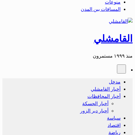
منوعات
المسافات بين المدن
القامشلي
منذ ١٩٩٩ مستمرون
مدخل
أخبار القامشلي
أخبار المحافظات
أخبار الحسكة
أحبار دير الزور
سياسة
اقتصاد
رياضة