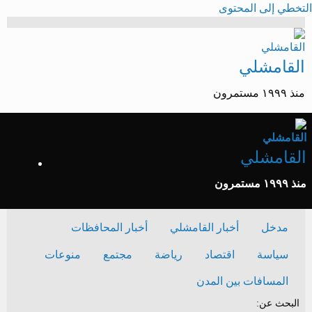
التخطي إلى المحتوى
القامشلي
منذ ١٩٩٩ مستمرون
القامشلي
منذ ١٩٩٩ مستمرون
مدخل
أخبار القامشلي
أخبار المحافظات
سياسة
اقتصاد
رياضة
مجتمع
منوعات
المسافات بين المدن
البحث عن: