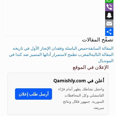
WhatsApp
Viber
Snapchat
Email
تصفّح المقالات
Share
المقالة السابقة
حمص الباسلة وفقدان الإنجاز الأول في تاريخه
المقالة التالية
المغرب تطمح لاستمرار أدائها المتميز ضد كندا في
المونديال
الإعلان في الموقع
أعلن في Qamishly.com
واجعل نشاطك يظهر أمام قرّاء
أرسل طلب إعلان
القامشلي وكل المحافظات
السورية. جمهور فعّال ونتائج
سريعة.