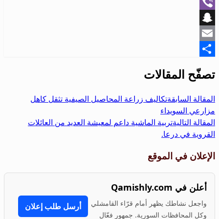
WhatsApp
Viber
Snapchat
Email
Share
تصفّح المقالات
المقالة السابقة
تكاليف زراعة المحاصيل الصيفية تثقل كاهل
مزارعي السويداء
المقالة التالية
تربية الماشية داعم لمعيشة العديد من العائلات
القروية في درعا.
الإعلان في الموقع
أعلن في Qamishly.com
واجعل نشاطك يظهر أمام قرّاء القامشلي
أرسل طلب إعلان
وكل المحافظات السورية. جمهور فعّال