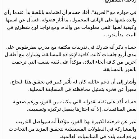
في حواره مع “الحرية”، أفاد حسام أن اهتمامه باللعبة بدأ عندما رأى
والده يلعبها على الهاتف المحمول، ما أثار فضوله، فسأل عن اسمها
وكيفية لعبها. تلقى معلومات من والده، ومع تواجد لوح شطرنج في
البيت، بدأ يتدرب.
حسام ذكر أنه شارك في تدريبات مكثفة مع مدرب بطرطوس على
مدى أربع جلسات كانت كافية لإعداده للمسابقة، وشارك مع أطفال
آخرين من كافة أنحاء البلاد، مؤكداً على ثقته بنفسه التي ترجمت
بالفوز بالمسابقة.
وأشار إلى أن دعم عائلته كان له تأثير كبير في تحقيق هذا النجاح،
معبراً عن فخره بتمثيل محافظته في المسابقة المحلية.
حسام أكد على ثقته بقدراته التي مكنته من الفوز، ورغم صعوبة
بعض المنافسات، إلا أنه اجتازها بفضل تركيزه وتصميمه.
عبر عن فرحته الكبيرة بهذا الفوز، مؤكداً أنه سيواصل التدريب
والمشاركة في البطولات المستقبلية لتحقيق المزيد من النجاحات
ورفع اسم بلده في المناسبات العالمية.