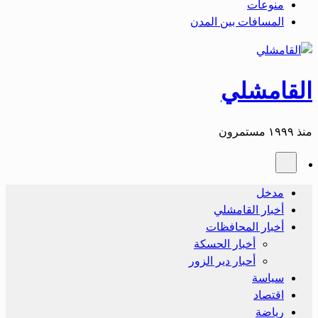
منوعات
المسافات بين المدن
القامشلي
منذ ١٩٩٩ مستمرون
مدخل
أخبار القامشلي
أخبار المحافظات
أخبار الحسكة
أحبار دير الزور
سياسة
اقتصاد
رياضة