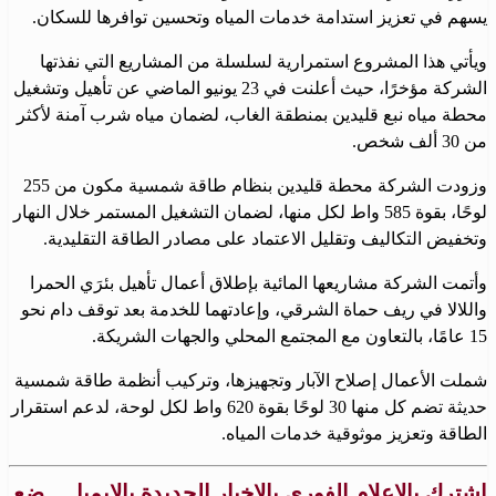
يسهم في تعزيز استدامة خدمات المياه وتحسين توافرها للسكان.
ويأتي هذا المشروع استمرارية لسلسلة من المشاريع التي نفذتها
الشركة مؤخرًا، حيث أعلنت في 23 يونيو الماضي عن تأهيل وتشغيل
محطة مياه نبع قليدين بمنطقة الغاب، لضمان مياه شرب آمنة لأكثر
من 30 ألف شخص.
وزودت الشركة محطة قليدين بنظام طاقة شمسية مكون من 255
لوحًا، بقوة 585 واط لكل منها، لضمان التشغيل المستمر خلال النهار
وتخفيض التكاليف وتقليل الاعتماد على مصادر الطاقة التقليدية.
وأتمت الشركة مشاريعها المائية بإطلاق أعمال تأهيل بئرَي الحمرا
واللالا في ريف حماة الشرقي، وإعادتهما للخدمة بعد توقف دام نحو
15 عامًا، بالتعاون مع المجتمع المحلي والجهات الشريكة.
شملت الأعمال إصلاح الآبار وتجهيزها، وتركيب أنظمة طاقة شمسية
حديثة تضم كل منها 30 لوحًا بقوة 620 واط لكل لوحة، لدعم استقرار
الطاقة وتعزيز موثوقية خدمات المياه.
اشترك بالإعلام الفوري بالاخبار الجديدة بالإيميل .. ضع