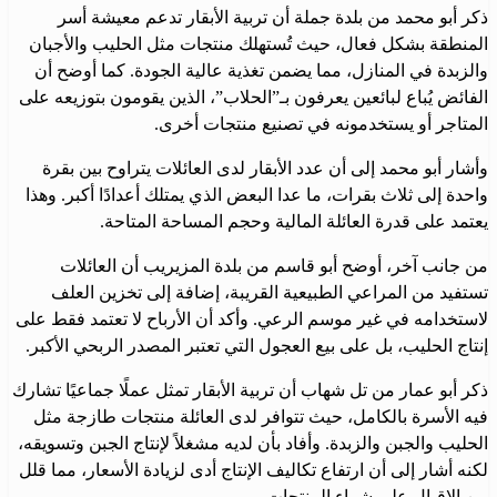
ذكر أبو محمد من بلدة جملة أن تربية الأبقار تدعم معيشة أسر
المنطقة بشكل فعال، حيث تُستهلك منتجات مثل الحليب والأجبان
والزبدة في المنازل، مما يضمن تغذية عالية الجودة. كما أوضح أن
الفائض يُباع لبائعين يعرفون بـ”الحلاب”، الذين يقومون بتوزيعه على
المتاجر أو يستخدمونه في تصنيع منتجات أخرى.
وأشار أبو محمد إلى أن عدد الأبقار لدى العائلات يتراوح بين بقرة
واحدة إلى ثلاث بقرات، ما عدا البعض الذي يمتلك أعدادًا أكبر. وهذا
يعتمد على قدرة العائلة المالية وحجم المساحة المتاحة.
من جانب آخر، أوضح أبو قاسم من بلدة المزيريب أن العائلات
تستفيد من المراعي الطبيعية القريبة، إضافة إلى تخزين العلف
لاستخدامه في غير موسم الرعي. وأكد أن الأرباح لا تعتمد فقط على
إنتاج الحليب، بل على بيع العجول التي تعتبر المصدر الربحي الأكبر.
ذكر أبو عمار من تل شهاب أن تربية الأبقار تمثل عملًا جماعيًا تشارك
فيه الأسرة بالكامل، حيث تتوافر لدى العائلة منتجات طازجة مثل
الحليب والجبن والزبدة. وأفاد بأن لديه مشغلاً لإنتاج الجبن وتسويقه،
لكنه أشار إلى أن ارتفاع تكاليف الإنتاج أدى لزيادة الأسعار، مما قلل
من الإقبال على شراء المنتجات.