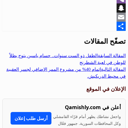
Viber
Snapchat
Email
Share
تصفّح المقالات
المقالة السابقة
الطفل ذو الست سنوات.. حسام ياسين يتوج بطلاً
للوطن في لعبة الشطرنج
المقالة التالية
إتمام 40% من مشروع الممر الإضافي لجسر العقيبة
في محيط الدريكيش.
الإعلان في الموقع
أعلن في Qamishly.com
واجعل نشاطك يظهر أمام قرّاء القامشلي
أرسل طلب إعلان
وكل المحافظات السورية. جمهور فعّال