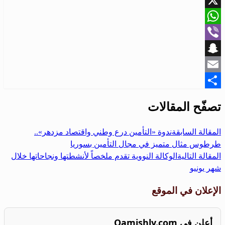
X
WhatsApp
Viber
Snapchat
Email
Share
تصفّح المقالات
المقالة السابقة
ندوة «التأمين درع وطني واقتصاد مزدهر»..
طرطوس مثال متميز في مجال التأمين بسوريا
المقالة التالية
الوكالة النووية تقدم ملخصاً لأنشطتها ونجاحاتها خلال
شهر يونيو
الإعلان في الموقع
أعلن في Qamishly.com