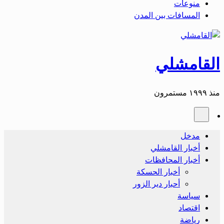
منوعات
المسافات بين المدن
القامشلي
منذ ١٩٩٩ مستمرون
مدخل
أخبار القامشلي
أخبار المحافظات
أخبار الحسكة
أحبار دير الزور
سياسة
اقتصاد
رياضة