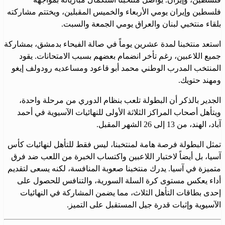
فلسطين وإيران يومي الأربعاء والخميس المقبلين، ويختتم مشاركته
بلقاء منتخبي لبنان والعراق يومي الجمعة والسبت.
استعد منتخبنا لمدة عشرين يوماً في صالة الفيحاء بدمشق، بمشاركة
جميع اللاعبين، رغم تأخر انضمام بعضهم بسبب الامتحانات. يقود
المنتخب المدرب الوطني محمد أبو قاعود ومساعديه رودولف إيغو
ومهند حتويك.
الجدير بالذكر أن البطولة تلعب بنظام الدوري من مرحلة واحدة،
ويتأهل أصحاب المراكز الثلاثة الأولى للنهائيات الآسيوية في أحمد
آباد، الهند، من 13 إلى 26 الشهر المقبل.
تمثل البطولة فرصة هامة لمنتخبنا، ليس فقط للتأهل لنهائيات كأس
آسيا، بل أيضاً لاختبار اللاعبين واكتساب الخبرة من اللعب ضد فرق
متميزة في آسيا. يدرك منتخبنا صعوبة المنافسة، لكنه يسعى لتقديم
أداء يعكس مستوى كرة السلة السورية، والتنافس للحصول على
إحدى بطاقات التأهل الثلاث، مما يضمن المشاركة في النهائيات
الآسيوية وإثبات قدرة جيل المستقبل على التميز.