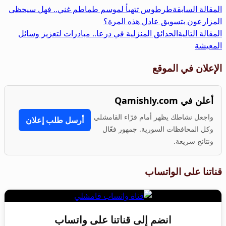
المقالة السابقة
طرطوس تتهيأ لموسم طماطم غني.. فهل سيحظى
المزارعون بتسويق عادل هذه المرة؟
المقالة التالية
الحدائق المنزلية في درعا.. مبادرات لتعزيز وسائل
المعيشة
الإعلان في الموقع
أعلن في Qamishly.com
واجعل نشاطك يظهر أمام قرّاء القامشلي
أرسل طلب إعلان
وكل المحافظات السورية. جمهور فعّال
ونتائج سريعة.
قناتنا على الواتساب
انضم إلى قناتنا على واتساب