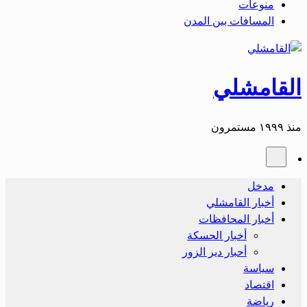
منوعات
المسافات بين المدن
القامشلي
منذ ١٩٩٩ مستمرون
مدخل
أخبار القامشلي
أخبار المحافظات
أخبار الحسكة
أحبار دير الزور
سياسة
اقتصاد
رياضة