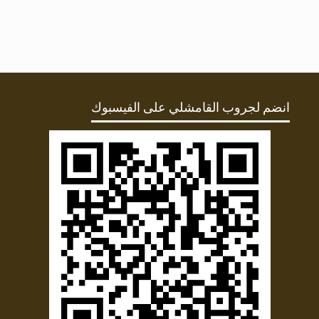
انضم لجروب القامشلي على الفيسبوك