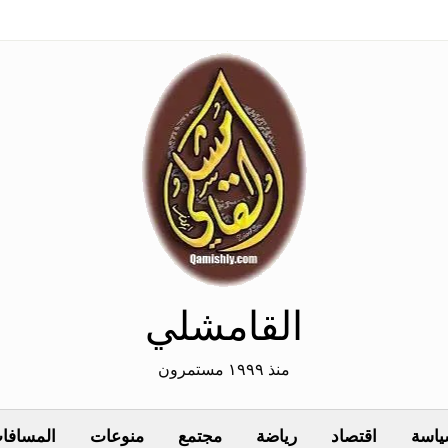
القامشلي
منذ ١٩٩٩ مستمرون
اسة
اقتصاد
رياضة
مجتمع
منوعات
المسافات