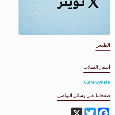
الطقس
طقس القامشلي
أسعار العملات
CurrencyRate
صفحاتنا على وسائل التواصل
X
Twitter
Facebook