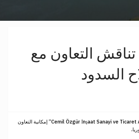
 تناقش التعاون مع
ح السدود
ناقشت الهيئة العامة للموارد المائية مع الشركة التركية “Cemil Özgür İnşaat Sanayi ve Ticaret A.Ş” إمكانية التعاون
يا.