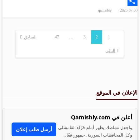
Email
qamishly
2026-07-30
Share
1
2
3
…
47
السابق
التالي
الإعلان في الموقع
أعلن في Qamishly.com
واجعل نشاطك يظهر أمام قرّاء القامشلي
أرسل طلب إعلان
وكل المحافظات السورية. جمهور فعّال