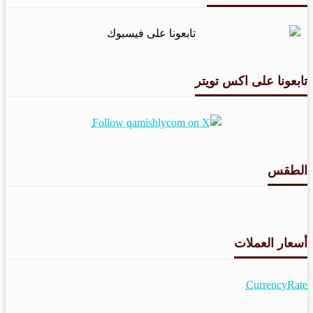
تابعونا على اكس تويتر
الطقس
طقس القامشلي
أسعار العملات
CurrencyRate