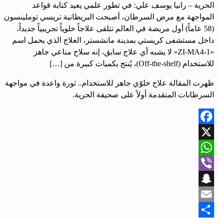
الحرية – رانيا يوسف علي: في تطور علمي يعيد كتابة قواعد
المواجهة مع مرض السرطان، أصبحت البريطانية تريسي توملينسون
(58 عاماً) أول مريضة في العالم تتلقى علاجاً خلوياً تجريبياً جديداً،
داخل مستشفى كريستي بمدينة مانشستر، العلاج الذي يحمل اسم
«ZI-MA4-1» لا يشبه أي علاج سابق، إنه سلاح مناعي جاهز
للاستخدام (Off-the-shelf)، يُنتج بكميات كبيرة من […]
ظهرت المقالة علاج خلوّي جاهز للاستخدام.. ثورة واعدة في مواجهة
السرطانات المتقدمة أولاً على صحيفة الحرية.
Facebook
X
WhatsApp
Viber
Snapchat
Email