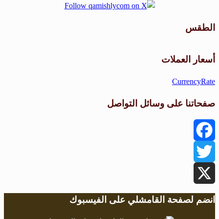
الطقس
طقس القامشلي
أسعار العملات
CurrencyRate
صفحاتنا على وسائل التواصل
Facebook
Twitter
X
انضم لصفحة القامشلي على الفيسبوك