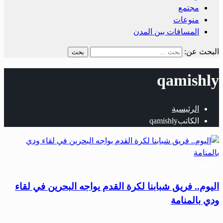
مجتمع
منوعات
المسافات بين المدن
البحث عن:
qamishly
الرئيسية
الكاتبqamishly
رياضة
اليوم.. فريق شبابنا لكرة القدم يواجه البحرين في لقاء
ودي بالمنامة
…