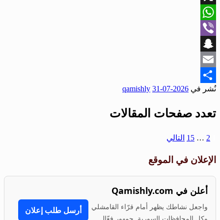
X
WhatsApp
Viber
Snapchat
Email
نُشر في
2026-07-31
qamishly
Share
تعدد صفحات المقالات
1
2
…
15
التالي
الإعلان في الموقع
أعلن في Qamishly.com
واجعل نشاطك يظهر أمام قرّاء القامشلي
أرسل طلب إعلان
وكل المحافظات السورية. جمهور فعّال