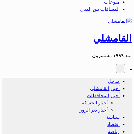
منوعات
المسافات بين المدن
القامشلي
منذ ١٩٩٩ مستمرون
مدخل
أخبار القامشلي
أخبار المحافظات
أخبار الحسكة
أحبار دير الزور
سياسة
اقتصاد
رياضة