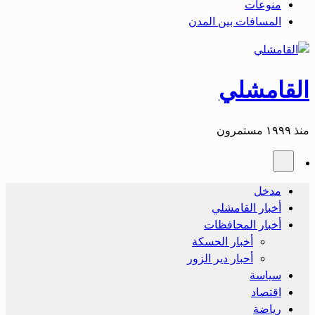
منوعات
المسافات بين المدن
القامشلي
منذ ١٩٩٩ مستمرون
مدخل
أخبار القامشلي
أخبار المحافظات
أخبار الحسكة
أحبار دير الزور
سياسة
اقتصاد
رياضة