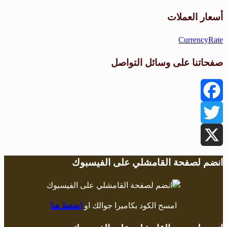
طقس القامشلي
أسعار العملات
CurrencyRate
صفحاتنا على وسائل التواصل
Facebook
Twitter
X
انضم لصفحة القامشلي على الفيسبوك
امسح الكود بكاميرا جوالك او
اضغط هنا