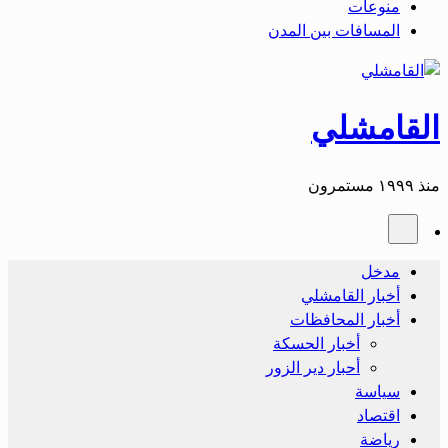
منوعات
المسافات بين المدن
القامشلي
منذ ١٩٩٩ مستمرون
مدخل
أخبار القامشلي
أخبار المحافظات
أخبار الحسكة
أحبار دير الزور
سياسة
اقتصاد
رياضة