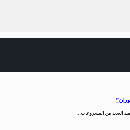
وران”
نفيذ العديد من المشروعات…