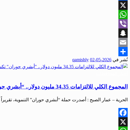
Facebook
X
WhatsApp
Viber
Snapchat
Email
نُشر في
2026-05-02
qamishly
Share
أخبار المحافظات
المجموع الكلي للالتزامات 34.35 مليون دولار.. “أبشري حوران” تكشف عن تفاصيل برامجها
الحرية – عمار الصبح : أصدرت حملة “أبشري حوران” التنموية، تقرير
Facebook