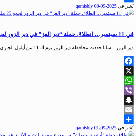
نُشر في
2025-09-08
qamishly
Share
أحبار دير الزور
في 11 سبتمبر… انطلاق حملة “دير العز” في دير الزور لجمع 25 مليون دولار
دير الزور – سانا حددت محافظة دير الزور يوم الـ 11 من أيلول الجاري موعداً للانطلاق…
Facebook
X
WhatsApp
Viber
Snapchat
Email
نُشر في
2025-09-01
qamishly
Share