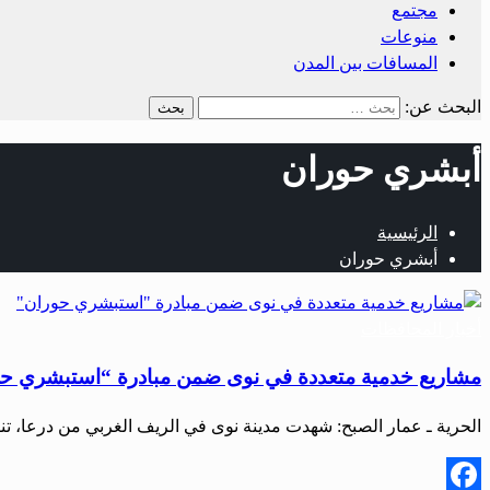
مجتمع
منوعات
المسافات بين المدن
البحث عن:
أبشري حوران
الرئيسية
أبشري حوران
أخبار المحافظات
مشاريع خدمية متعددة في نوى ضمن مبادرة “استبشري ح
الحرية ـ عمار الصبح: شهدت مدينة نوى في الريف الغربي من درعا، ت