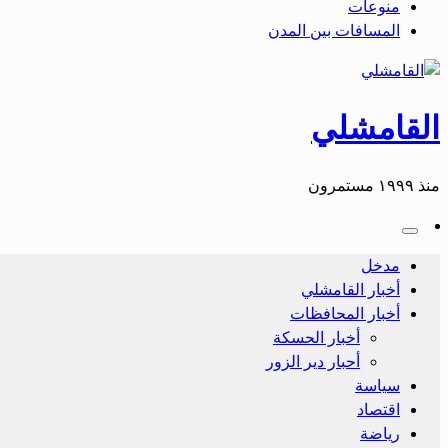
منوعات
المسافات بين المدن
القامشلي
منذ ١٩٩٩ مستمرون
مدخل
أخبار القامشلي
أخبار المحافظات
أخبار الحسكة
أحبار دير الزور
سياسة
اقتصاد
رياضة