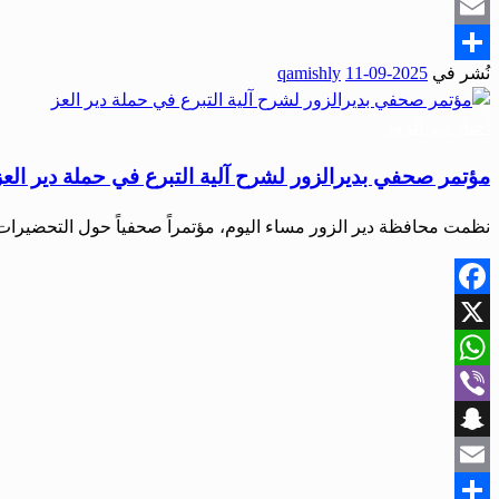
Snapchat
Email
نُشر في
2025-09-11
qamishly
Share
أحبار دير الزور
مؤتمر صحفي بديرالزور لشرح آلية التبرع في حملة دير العز
نظمت محافظة دير الزور مساء اليوم، مؤتمراً صحفياً حول التحضيرات 
Facebook
X
WhatsApp
Viber
Snapchat
Email