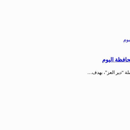
حافظة اليوم
لة “دير العز”، بهدف…