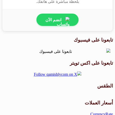
بلحظة مباشرة على هاتفك.
انضم الآن
ابعونا على فيسبوك
ابعونا على اكس تويتر
لطقس
طقس القامشلي
سعار العملات
CurrencyRat