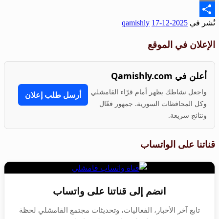
Emai
ُشر في
2025-12-17
qamishly
Shar
لإعلان في الموقع
أعلن في Qamishly.com
واجعل نشاطك يظهر أمام قرّاء القامشلي
أرسل طلب إعلان
وكل المحافظات السورية. جمهور فعّال
ونتائج سريعة.
ناتنا على الواتساب
انضم إلى قناتنا على واتساب
تابع آخر الأخبار، الفعاليات، وتحديثات مجتمع القامشلي لحظة