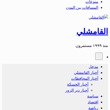
منوعات
المسافات بين المدن
القامشلي
منذ ١٩٩٩ مستمرون
مدخل
أخبار القامشلي
أخبار المحافظات
أخبار الحسكة
أحبار دير الزور
سياسة
اقتصاد
رياضة