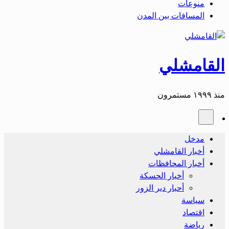
منوعات
المسافات بين المدن
القامشلي
منذ ١٩٩٩ مستمرون
مدخل
أخبار القامشلي
أخبار المحافظات
أخبار الحسكة
أحبار دير الزور
سياسة
اقتصاد
رياضة