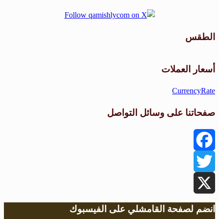
الطقس
طقس القامشلي
أسعار العملات
CurrencyRate
صفحاتنا على وسائل التواصل
Facebook
Twitter
X
انضم لصفحة القامشلي على الفيسبوك