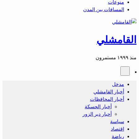
منوعات
المسافات بين المدن
القامشلي
منذ ١٩٩٩ مستمرون
مدخل
أخبار القامشلي
أخبار المحافظات
أخبار الحسكة
أحبار دير الزور
سياسة
اقتصاد
رياضة