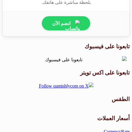
بلحظة مباشرة على هاتفك.
انضم الآن
تابعونا على فيسبوك
تابعونا على اكس تويتر
الطقس
طقس القامشلي
أسعار العملات
CurrencyRate