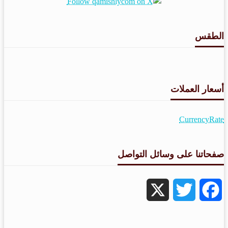
الطقس
طقس القامشلي
أسعار العملات
CurrencyRate
صفحاتنا على وسائل التواصل
X
Twitter
Facebook