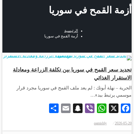
أزمة القمح في سوريا
الرئيسية
أزمة القمح في سوريا
أخبار المحافظات
تحديد سعر القمح في سوريا بين تكلفة الزراعة ومعادلة
الاستقرار الغذائي
الحرية – نهلة أبوتك : لم يعد ملف القمح في سوريا مجرد قرار
موسمي يرتبط ببدء…
Share
Snapchat
Email
WhatsApp
Viber
Facebook
X
qamishly
2026-05-20