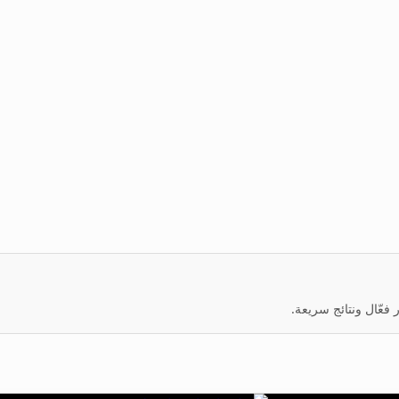
عّال ونتائج سريعة.