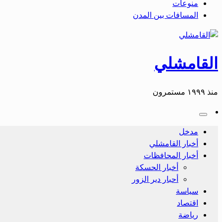
منوعات
المسافات بين المدن
القامشلي
منذ ١٩٩٩ مستمرون
مدخل
أخبار القامشلي
أخبار المحافظات
أخبار الحسكة
أحبار دير الزور
سياسة
اقتصاد
رياضة