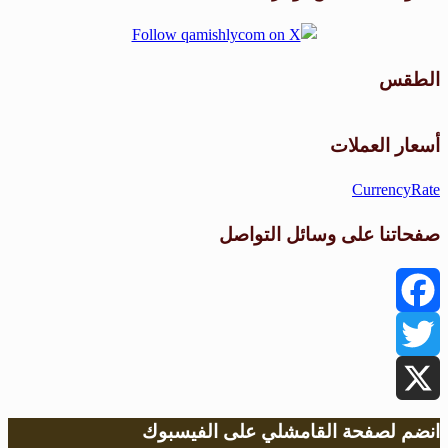
الطقس
طقس القامشلي
أسعار العملات
CurrencyRate
صفحاتنا على وسائل التواصل
Facebook
Twitter
X
انضم لصفحة القامشلي على الفيسبوك