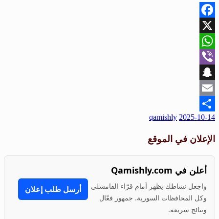
Facebook
X
WhatsApp
Viber
Snapchat
Email
نُشر
qamishly
2025-10-14
Share
في
الإعلان في الموقع
أعلن في Qamishly.com
واجعل نشاطك يظهر أمام قرّاء القامشلي
أرسل طلب إعلان
وكل المحافظات السورية. جمهور فعّال
ونتائج سريعة.