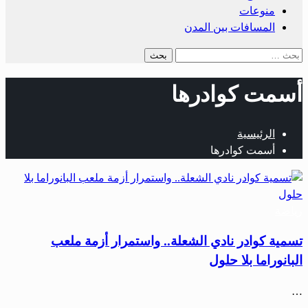
منوعات
المسافات بين المدن
البحث
عن:
أسمت كوادرها
الرئيسية
أسمت كوادرها
رياضة
تسمية كوادر نادي الشعلة.. واستمرار أزمة ملعب
البانوراما بلا حلول
…