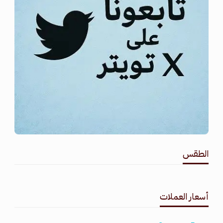
الطقس
طقس القامشلي
أسعار العملات