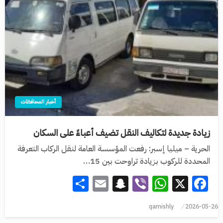
أخبار المحافظات
زيادة جديدة لتكاليف النقل تضيف أعباءً على السكان
الحرية – ميليا إسبر: رفعت المؤسسة العامة لنقل الركاب التعرفة
المحددة ‏للركوب بزيادة تراوحت بين 15…
Share
Snapchat
Email
WhatsApp
Viber
Facebook
X
qamishly
2026-05-26