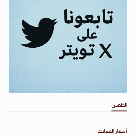
الطقس
طقس القامشلي
أسعار العملات