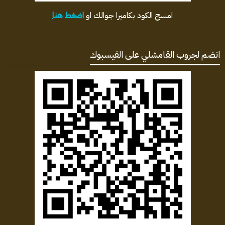
امسح الكود بكاميرا جوالك او
اضغط هنا
انضم لجروب القامشلي على الفيسبوك