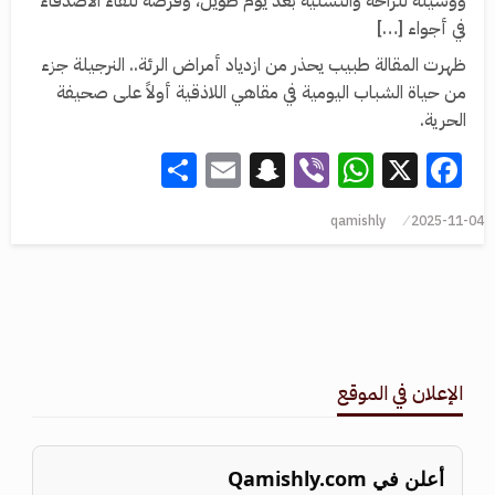
ووسيلة للراحة والتسلية بعد يوم طويل، وفرصة للقاء الأصدقاء
في أجواء […]
ظهرت المقالة طبيب يحذر من ازدياد أمراض الرئة.. النرجيلة جزء
من حياة الشباب اليومية في مقاهي اللاذقية أولاً على صحيفة
الحرية.
Share
Snapchat
Email
WhatsApp
Viber
Facebook
X
qamishly
2025-11-04
الإعلان في الموقع
أعلن في Qamishly.com