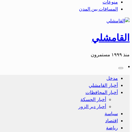
منوعات
المسافات بين المدن
القامشلي
منذ ١٩٩٩ مستمرون
مدخل
أخبار القامشلي
أخبار المحافظات
أخبار الحسكة
أحبار دير الزور
سياسة
اقتصاد
رياضة