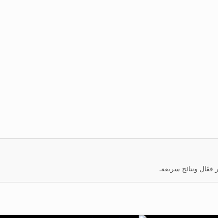
عّال ونتائج سريعة.