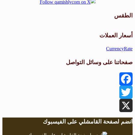
الطقس
طقس القامشلي
أسعار العملات
CurrencyRate
صفحاتنا على وسائل التواصل
Facebook
Twitter
X
انضم لصفحة القامشلي على الفيسبوك