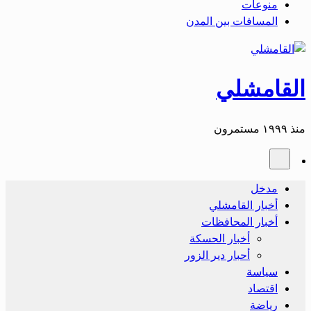
منوعات
المسافات بين المدن
القامشلي
منذ ١٩٩٩ مستمرون
مدخل
أخبار القامشلي
أخبار المحافظات
أخبار الحسكة
أحبار دير الزور
سياسة
اقتصاد
رياضة