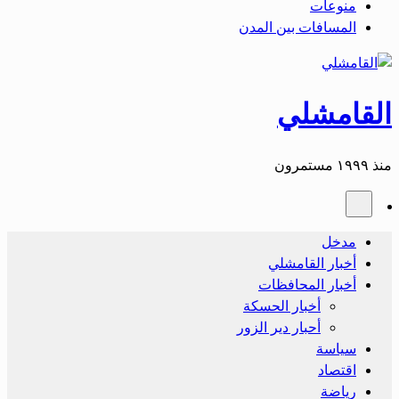
منوعات
المسافات بين المدن
القامشلي
منذ ١٩٩٩ مستمرون
مدخل
أخبار القامشلي
أخبار المحافظات
أخبار الحسكة
أحبار دير الزور
سياسة
اقتصاد
رياضة