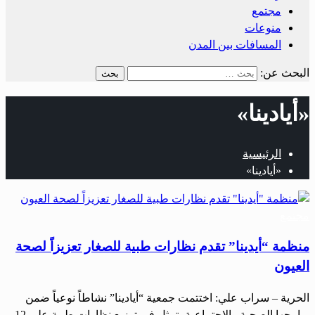
مجتمع
منوعات
المسافات بين المدن
البحث عن:
«أيادينا»
الرئيسية
«أيادينا»
مجتمع
منظمة “أيدينا” تقدم نظارات طبية للصغار تعزيزاً لصحة
العيون
الحرية – سراب علي: اختتمت جمعية “أيادينا” نشاطاً نوعياً ضمن
برامجها الصحية والاجتماعية، تمثل في توزيع نظارات طبية على 12