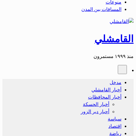
منوعات
المسافات بين المدن
القامشلي
منذ ١٩٩٩ مستمرون
مدخل
أخبار القامشلي
أخبار المحافظات
أخبار الحسكة
أحبار دير الزور
سياسة
اقتصاد
رياضة