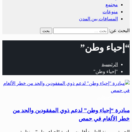
مجتمع
منوعات
المسافات بين المدن
البحث عن:
“إحياء وطن”
الرئيسية
"إحياء وطن"
أخبار المحافظات
مبادرة “إحياء وطن” لدعم ذوي المفقودين والحد من
خطر الألغام في حمص
الحرية- ميمونة العلي : أقامت مبادرة “إحياء وطن”ومنظمة