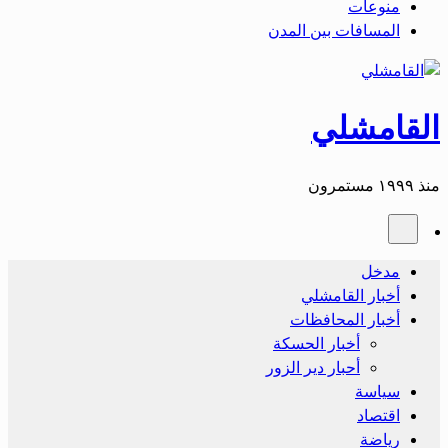
منوعات
المسافات بين المدن
القامشلي
منذ ١٩٩٩ مستمرون
مدخل
أخبار القامشلي
أخبار المحافظات
أخبار الحسكة
أحبار دير الزور
سياسة
اقتصاد
رياضة