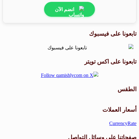
انضم الآن
تابعونا على فيسبوك
تابعونا على اكس تويتر
الطقس
طقس القامشلي
أسعار العملات
CurrencyRate
صفحاتنا على وسائل التواصل