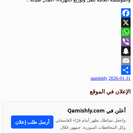
Facebook
X
WhatsApp
Viber
Snapchat
Email
نُشر
qamishly
2026-01-31
Share
في
الإعلان في الموقع
أعلن في Qamishly.com
واجعل نشاطك يظهر أمام قرّاء القامشلي
أرسل طلب إعلان
وكل المحافظات السورية. جمهور فعّال