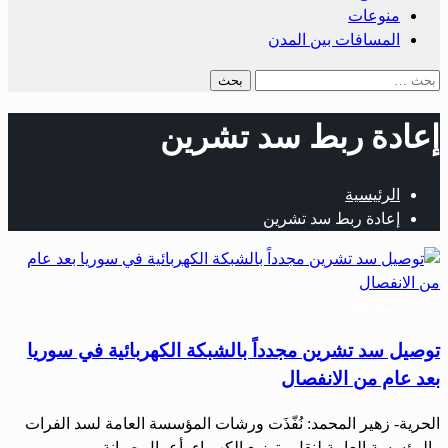
منوعات
المسافات بين المدن
البحث
عن:
إعادة ربط سد تشرين
الرئيسية
إعادة ربط سد تشرين
أخبار المحافظات
توصيل سد تشرين مجدداً بالشبكة الكهربائية في سوريا
بعد عام من الانفصال
الحرية- زهير المحمد: نُفّذَت ورشات المؤسسة العامة لسد الفرات
والمؤسسة العامة لنقل وتوزيع الكهرباء، أعمال صيانة…