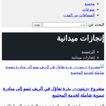
مجتمع
منوعات
المسافات بين المدن
البحث عن:
إنجازات ميدانية
الرئيسية
إنجازات ميدانية
مجتمع
مشروع «زيتون».. بذرة تفاؤل في الريف تنمو إلى مبادرة
تنموية شاملة لخدمة المجتمع
الحرية – سمر رقية: تمكنت مبادرة «زيتون» التطوعية، التي انطلقت