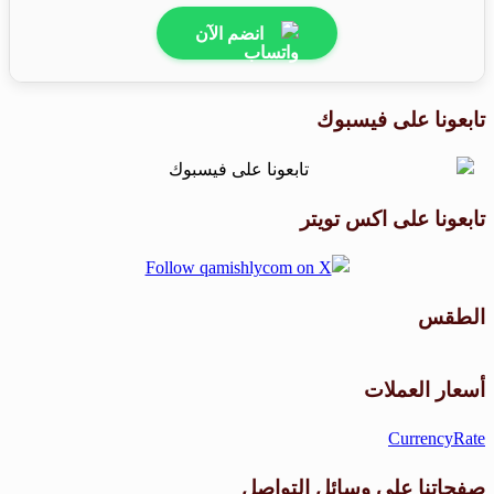
انضم الآن
تابعونا على فيسبوك
تابعونا على اكس تويتر
الطقس
طقس القامشلي
أسعار العملات
CurrencyRate
صفحاتنا على وسائل التواصل