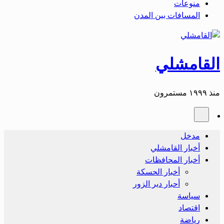
منوعات
المسافات بين المدن
القامشلي
منذ ١٩٩٩ مستمرون
مدخل
أخبار القامشلي
أخبار المحافظات
أخبار الحسكة
أحبار دير الزور
سياسة
اقتصاد
رياضة