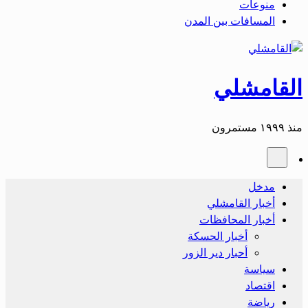
منوعات
المسافات بين المدن
القامشلي
منذ ١٩٩٩ مستمرون
مدخل
أخبار القامشلي
أخبار المحافظات
أخبار الحسكة
أحبار دير الزور
سياسة
اقتصاد
رياضة