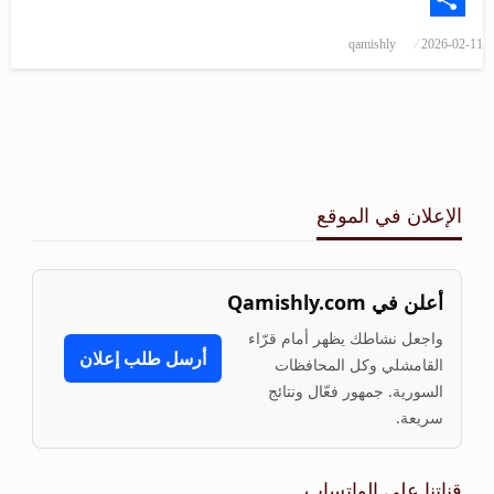
Share
qamishly
2026-02-11
الإعلان في الموقع
أعلن في Qamishly.com
واجعل نشاطك يظهر أمام قرّاء
أرسل طلب إعلان
القامشلي وكل المحافظات
السورية. جمهور فعّال ونتائج
سريعة.
قناتنا على الواتساب