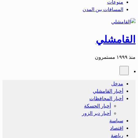
منوعات
المسافات بين المدن
القامشلي
منذ ١٩٩٩ مستمرون
مدخل
أخبار القامشلي
أخبار المحافظات
أخبار الحسكة
أحبار دير الزور
سياسة
اقتصاد
رياضة