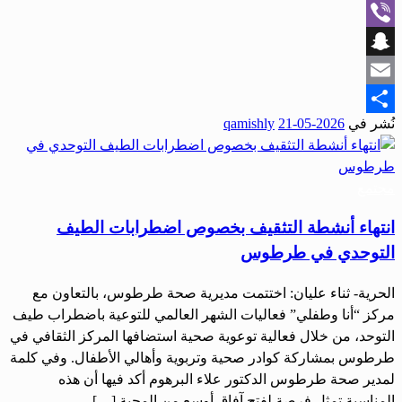
WhatsApp
Viber
Snapchat
Email
نُشر في
2026-05-21
qamishly
Share
مجتمع
انتهاء أنشطة التثقيف بخصوص اضطرابات الطيف
التوحدي في طرطوس
الحرية- ثناء عليان: اختتمت مديرية صحة طرطوس، بالتعاون مع
مركز “أنا وطفلي” فعاليات الشهر العالمي للتوعية باضطراب طيف
التوحد، من خلال فعالية توعوية صحية استضافها المركز الثقافي في
طرطوس بمشاركة كوادر صحية وتربوية وأهالي الأطفال. وفي كلمة
لمدير صحة طرطوس الدكتور علاء البرهوم أكد فيها أن هذه
المناسبة تمثل فرصة لفتح آفاق أوسع من المحبة […]