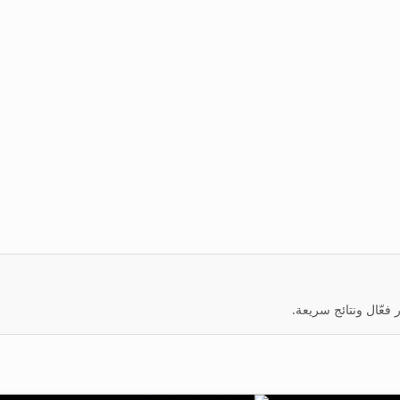
عّال ونتائج سريعة.