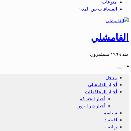
منوعات
المسافات بين المدن
القامشلي
منذ ١٩٩٩ مستمرون
مدخل
أخبار القامشلي
أخبار المحافظات
أخبار الحسكة
أحبار دير الزور
سياسة
اقتصاد
رياضة