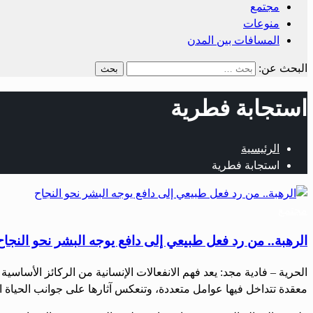
مجتمع
منوعات
المسافات بين المدن
البحث عن:
استجابة فطرية
الرئيسية
استجابة فطرية
مجتمع
الرهبة.. من رد فعل طبيعي إلى دافع يوجه البشر نحو النجاح
‏‏الحرية – فادية مجد: ‏يعد فهم الانفعالات الإنسانية من الركائز الأ
معقدة تتداخل فيها عوامل متعددة، وتنعكس آثارها على جوانب الحياة ا