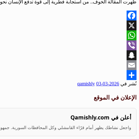
ظهرت المقالة الخوف.. من استجابة فطرية إلى قوة تدفع الإنسان نحو ال
Facebook
X
WhatsApp
Viber
Snapchat
Email
نُشر في
2026-03-03
qamishly
Share
الإعلان في الموقع
أعلن في Qamishly.com
واجعل نشاطك يظهر أمام قرّاء القامشلي وكل المحافظات السورية. جمهور ف