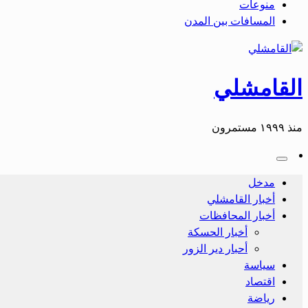
منوعات
المسافات بين المدن
القامشلي
منذ ١٩٩٩ مستمرون
مدخل
أخبار القامشلي
أخبار المحافظات
أخبار الحسكة
أحبار دير الزور
سياسة
اقتصاد
رياضة