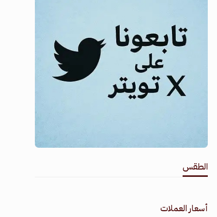
الطقس
طقس القامشلي
أسعار العملات