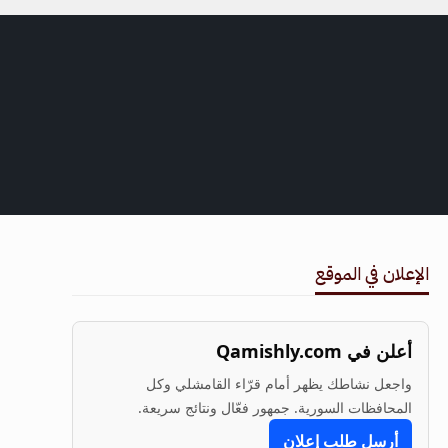
الإعلان في الموقع
أعلن في Qamishly.com
واجعل نشاطك يظهر أمام قرّاء القامشلي وكل
المحافظات السورية. جمهور فعّال ونتائج سريعة.
أرسل طلب إعلان