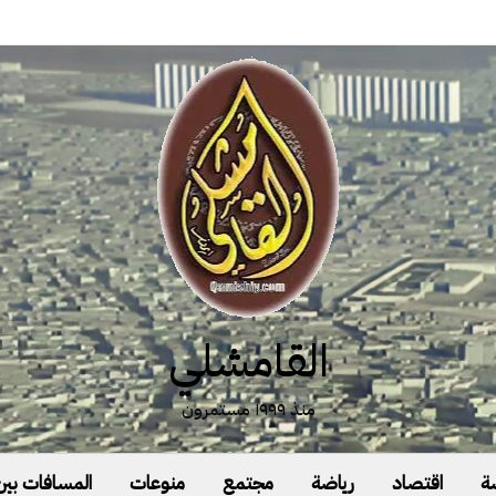
القامشلي
منذ ١٩٩٩ مستمرون
ة
اقتصاد
رياضة
مجتمع
منوعات
المسافات بين