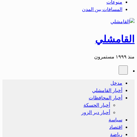
منوعات
المسافات بين المدن
القامشلي
منذ ١٩٩٩ مستمرون
مدخل
أخبار القامشلي
أخبار المحافظات
أخبار الحسكة
أحبار دير الزور
سياسة
اقتصاد
رياضة