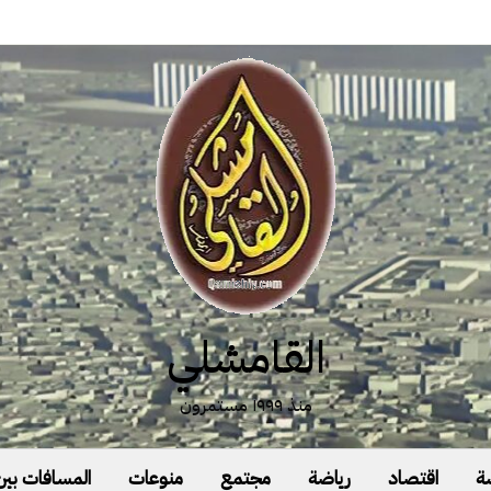
القامشلي
منذ ١٩٩٩ مستمرون
ة
اقتصاد
رياضة
مجتمع
منوعات
المسافات بين