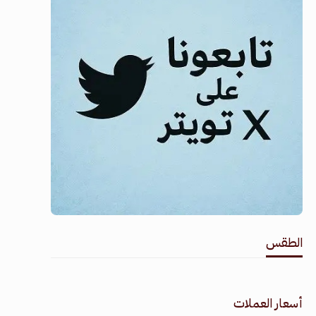
الطقس
طقس القامشلي
أسعار العملات