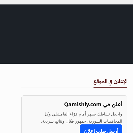
الإعلان في الموقع
أعلن في Qamishly.com
واجعل نشاطك يظهر أمام قرّاء القامشلي وكل
المحافظات السورية. جمهور فعّال ونتائج سريعة.
أرسل طلب إعلان