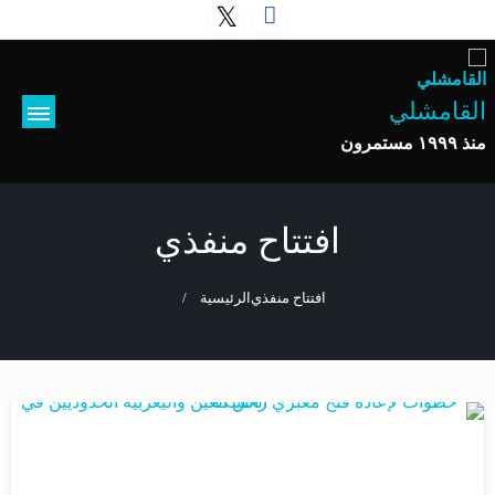
التخطي
إلى
المحتوى
القامشلي
منذ ١٩٩٩ مستمرون
افتتاح منفذي
افتتاح منفذي
الرئيسية