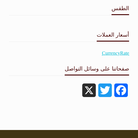
الطقس
طقس القامشلي
أسعار العملات
CurrencyRate
صفحاتنا على وسائل التواصل
X
Twitter
Facebook