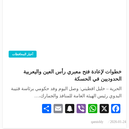
أخبار المحافظات
خطوات لإعادة فتح معبري رأس العين واليعربية
الحدوديين في الحسكة
الحرية – خليل اقطيني: وصل اليوم وفد حكومي برئاسة قتيبة
البدوي رئيس الهيئة العامة للمنافذ والجمارك،…
Share
Snapchat
Email
WhatsApp
Viber
Facebook
X
نُشر
qamishly
2026-01-24
في