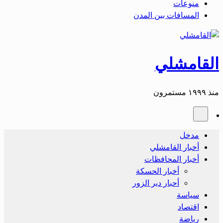
منوعات
المسافات بين المدن
القامشلي
منذ ١٩٩٩ مستمرون
مدخل
أخبار القامشلي
أخبار المحافظات
أخبار الحسكة
أحبار دير الزور
سياسة
اقتصاد
رياضة