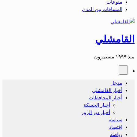
منوعات
المسافات بين المدن
القامشلي
منذ ١٩٩٩ مستمرون
مدخل
أخبار القامشلي
أخبار المحافظات
أخبار الحسكة
أحبار دير الزور
سياسة
اقتصاد
رياضة