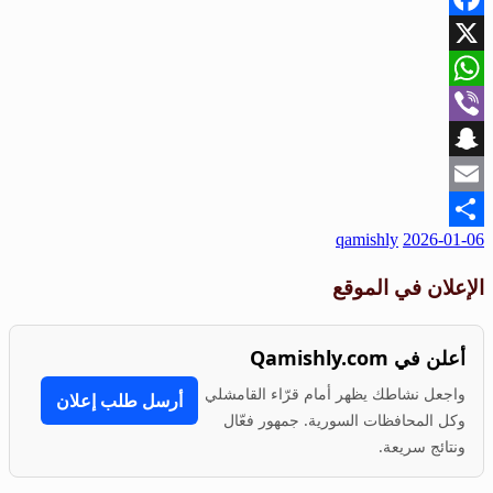
Facebook
X
WhatsApp
Viber
Snapchat
Email
نُشر
qamishly
2026-01-06
Share
في
الإعلان في الموقع
أعلن في Qamishly.com
واجعل نشاطك يظهر أمام قرّاء القامشلي
أرسل طلب إعلان
وكل المحافظات السورية. جمهور فعّال
ونتائج سريعة.