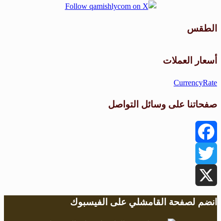
الطقس
طقس القامشلي
أسعار العملات
CurrencyRate
صفحاتنا على وسائل التواصل
Facebook
Twitter
X
انضم لصفحة القامشلي على الفيسبوك