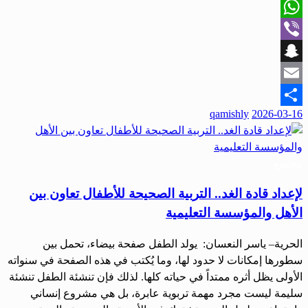
X
WhatsApp
Viber
Snapchat
Email
نُشر
qamishly
2026-03-16
Share
في
مجتمع
لإعداد قادة الغد.. التربية الصحيحة للأطفال تعاون بين
الأهل والمؤسسة التعليمية
الحرية– ياسر النعسان: يولد الطفل صفحة بيضاء، تحمل بين
سطورها إمكانات لا حدود لها، وما يُكتب في هذه الصفحة في سنواته
الأولى يظل أثره ممتداً في حياته كلها. لذلك فإن تنشئة الطفل تنشئة
سليمة ليست مجرد مهمة تربوية عابرة، بل هي مشروع إنساني