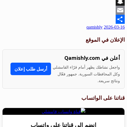
Viber
Snapchat
Email
نُشر
qamishly
2026-03-16
Share
في
الإعلان في الموقع
أعلن في Qamishly.com
واجعل نشاطك يظهر أمام قرّاء القامشلي
أرسل طلب إعلان
وكل المحافظات السورية. جمهور فعّال
ونتائج سريعة.
قناتنا على الواتساب
انضم إلى قناتنا على واتساب