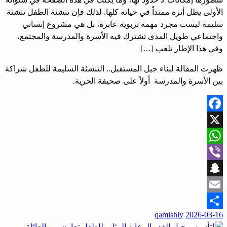
الأولى يظل أثره ممتداً في حياته كلها. لذلك فإن تنشئة الطفل تنشئة
سليمة ليست مجرد مهمة تربوية عابرة، بل هي مشروع إنساني
واجتماعي طويل المدى تشترك فيه الأسرة والمدرسة والمجتمع،
وفي هذا الإطار تلعب […]
ظهرت المقالة لبناء جيل المستقبل.. التنشئة السليمة للطفل شراكة
بين الأسرة والمدرسة أولاً على صحيفة الحرية.
Facebook
X
WhatsApp
Viber
Snapchat
Email
نُشر
qamishly
2026-03-16
Share
في