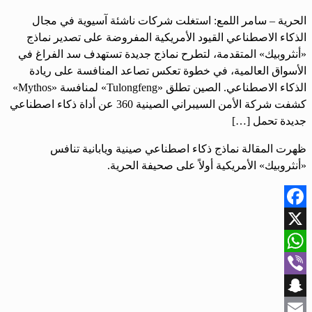
الحرية – سامر اللمع: استغلت شركات ناشئة آسيوية في مجال
الذكاء الاصطناعي القيود الأمريكية المفروضة على تصدير نماذج
«أنثروبيك» المتقدمة، لتطرح نماذج جديدة تستهدف سد الفراغ في
الأسواق العالمية، في خطوة تعكس تصاعد المنافسة على ريادة
الذكاء الاصطناعي. الصين تطلق «Tulongfeng» لمنافسة «Mythos»
كشفت شركة الأمن السيبراني الصينية 360 عن أداة ذكاء اصطناعي
جديدة تحمل […]
ظهرت المقالة نماذج ذكاء اصطناعي صينية ويابانية تنافس
«أنثروبيك» الأمريكية أولاً على صحيفة الحرية.
Facebook
X
WhatsApp
Viber
Snapchat