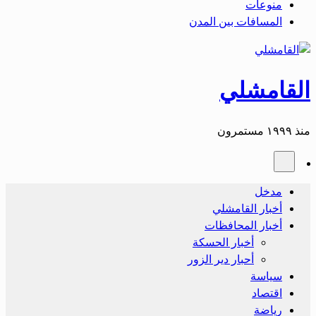
منوعات
المسافات بين المدن
القامشلي
منذ ١٩٩٩ مستمرون
مدخل
أخبار القامشلي
أخبار المحافظات
أخبار الحسكة
أحبار دير الزور
سياسة
اقتصاد
رياضة