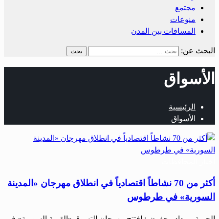
مجتمع
منوعات
المسافات بين المدن
البحث عن:
الأسواق
الرئيسية
الأسواق
أخبار المحافظات
أكثر من 70 نشاطاً اقتصادياً في انطلاق مهرجان «المدينة
السورية» في طرطوس
الحرية – وداد محفوض: افتتح مهرجان التسوق «القرية السورية» في