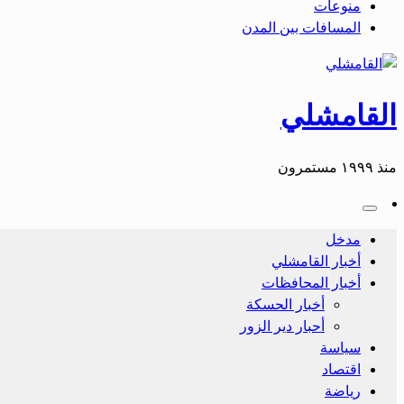
منوعات
المسافات بين المدن
القامشلي
منذ ١٩٩٩ مستمرون
مدخل
أخبار القامشلي
أخبار المحافظات
أخبار الحسكة
أحبار دير الزور
سياسة
اقتصاد
رياضة