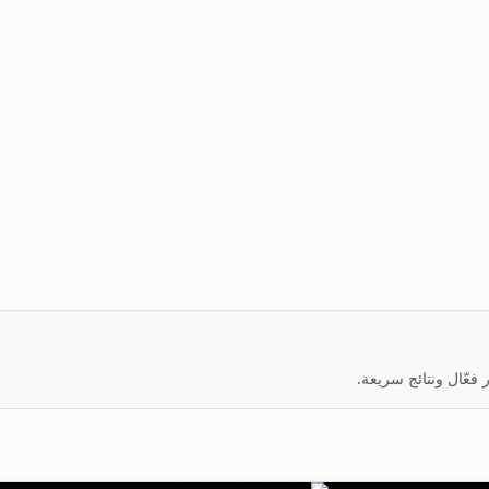
عّال ونتائج سريعة.