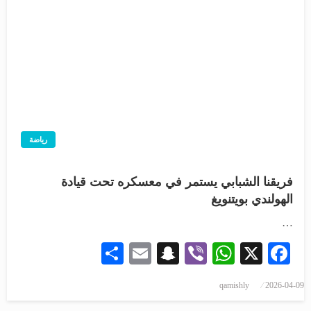
رياضة
فريقنا الشبابي يستمر في معسكره تحت قيادة
الهولندي بويتنويغ
…
Share
Snapchat
Email
WhatsApp
Viber
Facebook
X
qamishly
2026-04-09