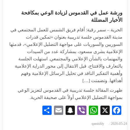
ورشة عمل في القدموس لزيادة الوعي بمكافحة
الأخبار المضللة
الحرية – سمر رقية: أقام فريق الشمس للعمل المجتمعي في
مدينة القدموس جلسة تدريبية بعنوان «تمكين قدرات
السوريين والسوريات على مواجهة التضليل الإعلامي»، قدمتها
الإعلامية بشرى مسعود، بمشاركة عدد من السيدات
والمهتمات بالشأن الإعلامي والمجتمعي. استهلت الجلسة
بالتعارف والافتتاح، قبل الانتقال إلى محور الدراية الإعلامية
وأهمية التفكير الناقد في تحليل الرسائل الإعلامية وفهم
أهدافها. وتضمنت […]
ظهرت المقالة جلسة تدريبية في القدموس لتعزيز الوعي
بمواجهة التضليل الإعلامي أولاً على صحيفة الحرية.
Share
Snapchat
Email
WhatsApp
Viber
Facebook
X
qamishly
2026-05-24