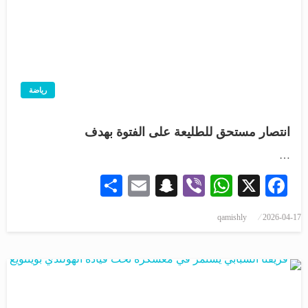
رياضة
انتصار مستحق للطليعة على الفتوة بهدف
…
Share
Snapchat
Email
WhatsApp
Viber
Facebook
X
qamishly
2026-04-17