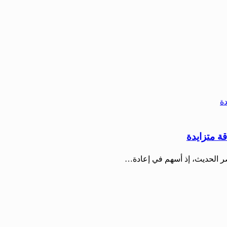
قة متزايدة
صر الحديث، إذ أسهم في إعادة…