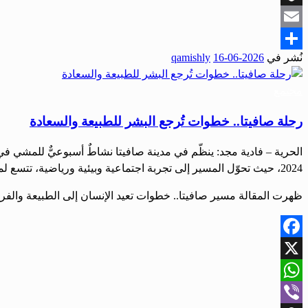
Snapchat
Email
نُشر في
2026-06-16
qamishly
Share
مجتمع
رحلة صافيتا.. خطوات تُرجع البشر للطبيعة والسعادة
‏الحرية – فادية مجد: ينظّم في مدينة صافيتا نشاطٌ أسبوعيٌّ للمشي ف
2024، حيث تحوّل المسير إلى تجربة اجتماعية وبيئية ورياضية، تتسع لمئات المشاركين، وتعيد إحياء علاقة الإنسان بمحيطه. بداية الفكرة وتطورها وأفاد مشرف […]
ظهرت المقالة مسير صافيتا.. خطوات تعيد الإنسان إلى الطبيعة والفرح
Facebook
X
WhatsApp