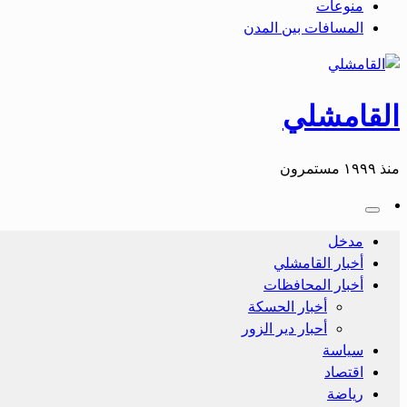
منوعات
المسافات بين المدن
القامشلي
منذ ١٩٩٩ مستمرون
مدخل
أخبار القامشلي
أخبار المحافظات
أخبار الحسكة
أحبار دير الزور
سياسة
اقتصاد
رياضة